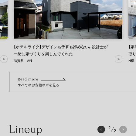
【ホテルライク】デザインも予算も諦めない。設計士が
【家
一緒に家づくりを楽しんでくれた
取り
滋賀県 A様
H様
Read more
すべてのお客様の声を見る
Lineup
1
2