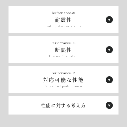
Performance.01
耐震性
Earthquake resistance
Performance.02
断熱性
Thermal insulation
Performance.03
対応可能な性能
Supported performance
性能に対する考え方