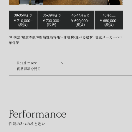
30-35
36-39
40-44
45
坪まで
坪まで
坪まで
坪以上
30-35
36-39
40-44
45
坪まで
坪まで
坪まで
坪以上
￥710,000~
￥700,000~
￥690,000~
￥680,000~
￥560,000~
￥550,000~
￥540,000~
￥530,000~
(税抜)
(税抜)
(税抜)
(税抜)
(税抜)
(税抜)
(税抜)
(税抜)
SE構法/耐震等級3/断熱性能等級5/床暖房/選べる建材・住設メーカー/20
年保証
Read more
Read more
商品詳細を見る
Performance
性能の3つの柱と思い