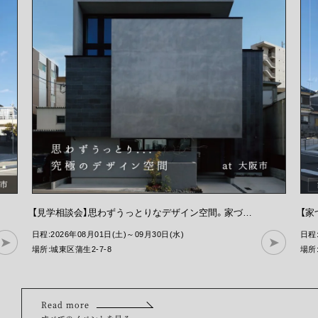
【見学相談会】思わずうっとりなデザイン空間。家づくりの参考になる事務所。
日程:2026年08月01日(土)～09月30日(水)
日程:
場所:城東区蒲生2-7-8
場所
Read more