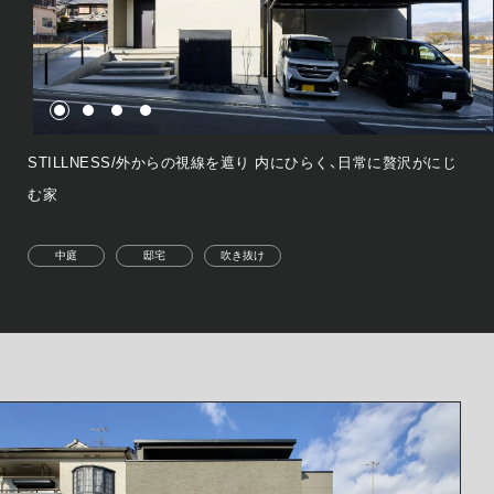
STILLNESS/外からの視線を遮り 内にひらく、日常に贅沢がにじ
む家
中庭
邸宅
吹き抜け