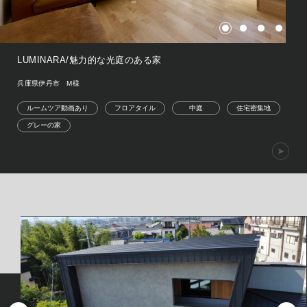
LUMINARA/魅力的な光庭のある家
兵庫県伊丹市 M様
ルームツア動画あり
フロアタイル
中庭
住宅密集地
グレーの家