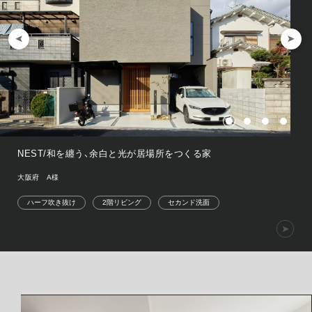
NEST/和を纏う、余白と光が居場所をつくる家
大阪府 A様
ハーフ吹き抜け
2階リビング
セカンド洗面