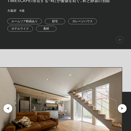
TIMESCAPE/滞在する「時」が価値を紡ぐ、和と静寂の別邸
大阪府 K様
ルームツア動画あり
邸宅
ガレージハウス
ホテルライク
素材