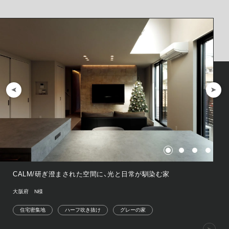
CALM/研ぎ澄まされた空間に、光と日常が馴染む家
大阪府 N様
住宅密集地
ハーフ吹き抜け
グレーの家