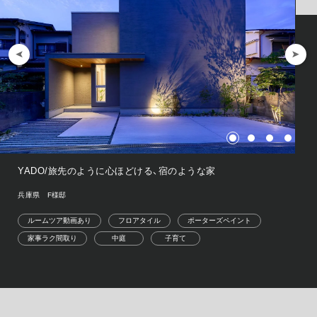
YADO/旅先のように心ほどける、宿のような家
兵庫県 F様邸
ルームツア動画あり
フロアタイル
ポーターズペイント
家事ラク間取り
中庭
子育て