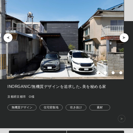
INORGANIC/無機質デザインを追求した、美を秘める家
京都府京都市 O様
無機質デザイン
住宅密集地
吹き抜け
素材