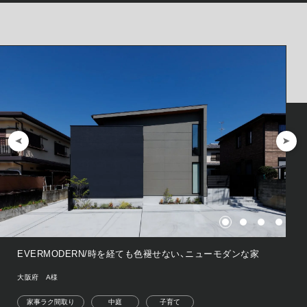
EVERMODERN/時を経ても色褪せない、ニューモダンな家
大阪府 A様
家事ラク間取り
中庭
子育て