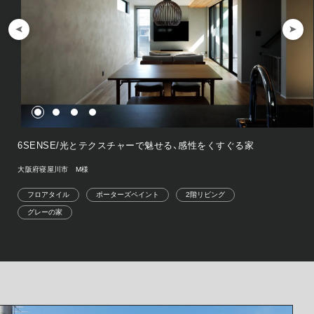
6SENSE/光とテクスチャーで魅せる、感性をくすぐる家
大阪府寝屋川市 M様
フロアタイル
ポーターズペイント
2階リビング
グレーの家