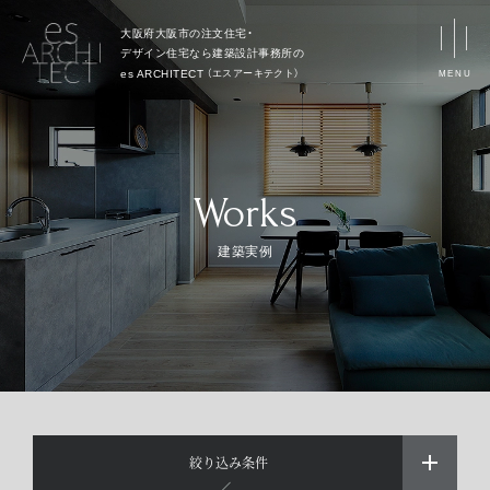
大阪府大阪市の注文住宅・
デザイン住宅なら
建築設計事務所の
（
エスアーキテクト
）
es ARCHITECT
MENU
Works
建築実例
絞り込み条件